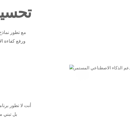
تحسين
مع تطور نماذج
ورفع كفاءة ال
بل تبني م