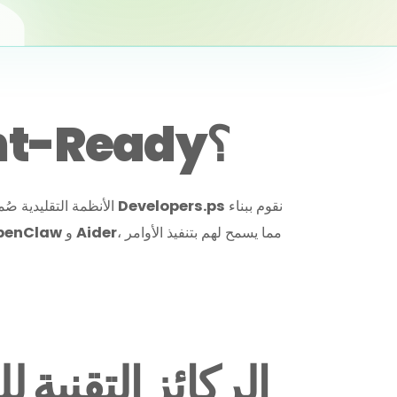
لماذا تحتاج لتحويل نظامك ليكون Agent-Ready؟
نقوم ببناء
Developers.ps
الأنظمة التقليدية صُممت ليتفاعل معها البشر عبر النقر والبحث، لكن المستقبل يتطلب أنظمة يفهمها الذكاء الاصطناعي بشكل مستقل. نحن في
، مما يسمح لهم بتنفيذ الأوامر
Aider
و
penClaw
الركائز التقنية 