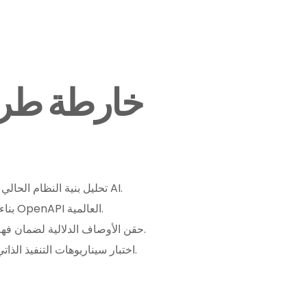
خارطة طري
تحليل بنية النظام الحالي وتحديد فجوات التواصل مع الـ AI.
بناء وتوثيق واجهات الربط بمعايير OpenAPI العالمية.
حقن الأوصاف الدلالية لضمان فهم العميل الذكي لمنطق العمل.
اختبار سيناريوهات التنفيذ الذاتي وتصحيح المسارات البرمجية.