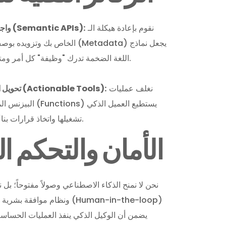
نقوم بإعادة هيكلة الـ
واجهات برمجية دلالية (Semantic APIs):
اللغة الضخمة تدرك "وظيفة" كل أمر ومتى يجب استدعاؤه.
نغلف عمليات
تحويل المنطق إلى أدوات (Actionable Tools):
البيزنس المعقدة في وظ
تشغيلها واتخاذ قرارات بناءً على نتائجها فوراً.
الأمان والتحكم ا
نحن لا نمنح الذكاء الاصطناعي وصولاً مفتوحاً؛ بل
(g
يضمن أن الوكيل الذكي ينفذ العمليات الحساس