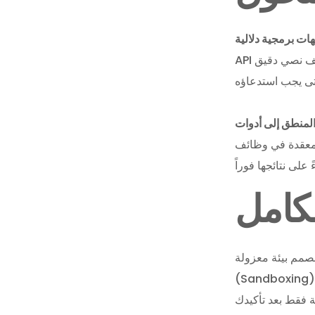
API الخاص بك وتزويده بوصف نصي دقيق (Metadata) يجعل نماذج
ائف (Functions) يستطيع العميل الذكي
لكامل
 نصمم بيئة معزولة
Sandboxin) ونظام موافقة بشرية (Human-in-the-loop)
ة فقط بعد تأكيدك